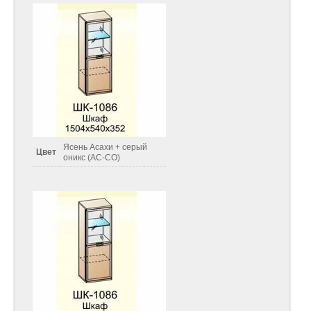
Ясень Асахи + серый
Цвет
оникс (АС-СО)